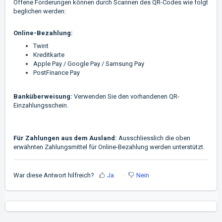
Offene Forderungen können durch Scannen des QR-Codes wie folgt
beglichen werden:
Online-Bezahlung:
Twint
Kreditkarte
Apple Pay / Google Pay / Samsung Pay
PostFinance Pay
Banküberweisung:
Verwenden Sie den vorhandenen QR-
Einzahlungsschein.
Für Zahlungen aus dem Ausland:
Ausschliesslich die oben
erwähnten Zahlungsmittel für Online-Bezahlung werden unterstützt.
War diese Antwort hilfreich?
Ja
Nein